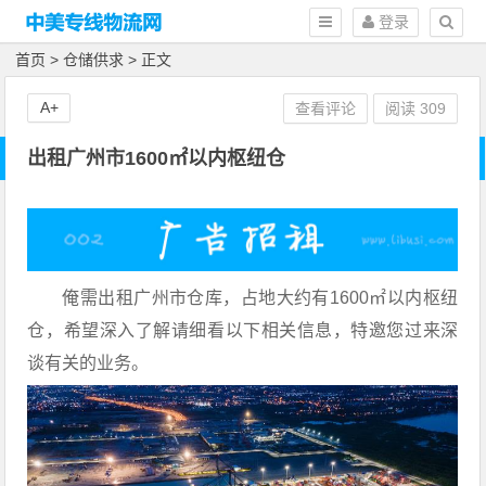
登录
首页
>
仓储供求
> 正文
A+
查看评论
阅读
309
出租广州市1600㎡以内枢纽仓
俺需出租广州市仓库，占地大约有1600㎡以内枢纽
仓，希望深入了解请细看以下相关信息，特邀您过来深
谈有关的业务。