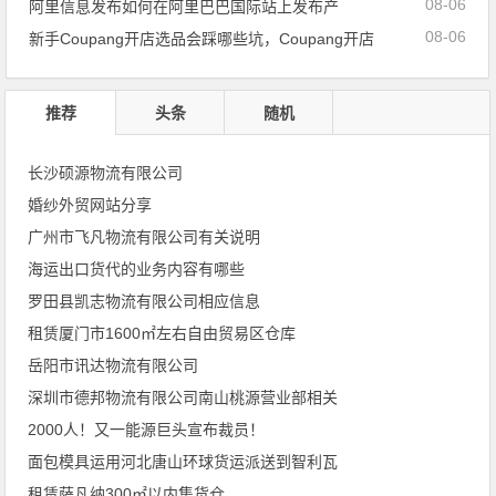
08-06
阿里信息发布如何在阿里巴巴国际站上发布产
08-06
新手Coupang开店选品会踩哪些坑，Coupang开店
推荐
头条
随机
长沙硕源物流有限公司
婚纱外贸网站分享
广州市飞凡物流有限公司有关说明
海运出口货代的业务内容有哪些
罗田县凯志物流有限公司相应信息
租赁厦门市1600㎡左右自由贸易区仓库
岳阳市讯达物流有限公司
深圳市德邦物流有限公司南山桃源营业部相关
2000人！又一能源巨头宣布裁员！
面包模具运用河北唐山环球货运派送到智利瓦
租赁萨凡纳300㎡以内集货仓