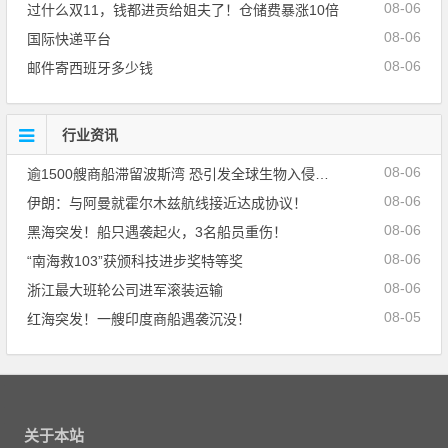
08-06
过什么双11，钱都进贡给姐夫了！仓储费暴涨10倍
08-06
国际快递平台
08-06
邮件寄西班牙多少钱
行业资讯
08-06
逾1500艘商船滞留波斯湾 恐引发全球生物入侵危机！
08-06
伊朗：与阿曼就霍尔木兹航线接近达成协议！
08-06
黑海突发！船只遇袭起火，3名船员重伤！
08-06
“南海救103”获颁科技进步奖特等奖
08-06
浙江最大班轮公司进军滚装运输
08-05
红海突发！一艘印度商船遇袭沉没！
关于本站