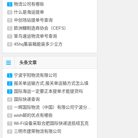
物流公司有哪些
3
什么是海运提单
4
中创场站提单号查询
5
欧洲糖制造商协会（CEFS）
6
笨鸟速运物流单号查询
7
45hq集装箱能装多少立方
8
头条文章
宁波宇阳物流有限公司
1
报关单运输方式,报关单运输方式怎么填
2
国际海运一定要正本提单才能提货吗
3
国际快递查询
4
一辉国际物流（中国）有限公司宁波分公司
5
wish邮的优点有哪些
6
Wi-Fi设备采取合肥国际快递送抵纽瓦克
7
三明市建荣物流有限公司
8