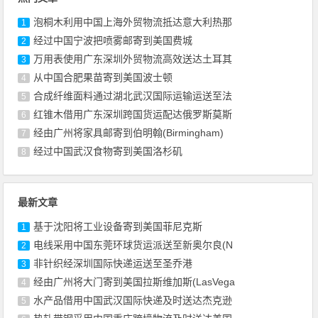
泡桐木利用中国上海外贸物流抵达意大利热那
1
经过中国宁波把喷雾邮寄到美国费城
2
万用表使用广东深圳外贸物流高效送达土耳其
3
从中国合肥果苗寄到美国波士顿
4
合成纤维面料通过湖北武汉国际运输运送至法
5
红锥木借用广东深圳跨国货运配达俄罗斯莫斯
6
经由广州将家具邮寄到伯明翰(Birmingham)
7
经过中国武汉食物寄到美国洛杉矶
8
最新文章
基于沈阳将工业设备寄到美国菲尼克斯
1
电线采用中国东莞环球货运派送至新奥尔良(N
2
非针织经深圳国际快递运送至圣乔港
3
经由广州将大门寄到美国拉斯维加斯(LasVega
4
水产品借用中国武汉国际快递及时送达杰克逊
5