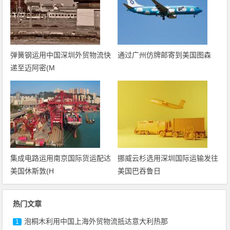
弹簧钢运用中国深圳外贸物流快
通过广州仿牌邮寄到美国图森
递至迈阿密(M
集成电路运用南京国际货运配达
挪威云杉选用深圳国际运输发往
美国休斯敦(H
美国巴吞鲁日
热门文章
泡桐木利用中国上海外贸物流抵达意大利热那
1