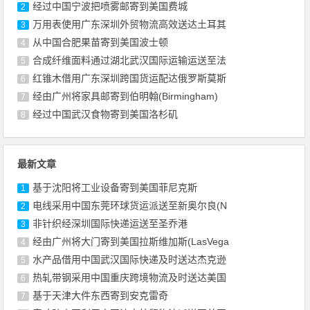
经过中国宁波把喷雾邮寄到美国费城
2
万用表使用广东深圳外贸物流高效送达土耳其
3
从中国合肥果苗寄到美国波士顿
4
合成纤维面料通过湖北武汉国际运输运送至法
5
红锥木借用广东深圳跨国货运配达俄罗斯莫斯
6
经由广州将家具邮寄到伯明翰(Birmingham)
7
经过中国武汉食物寄到美国洛杉矶
8
最新文章
基于沈阳将工业设备寄到美国菲尼克斯
1
电线采用中国东莞环球货运派送至新奥尔良(N
2
非针织经深圳国际快递运送至圣乔港
3
经由广州将大门寄到美国拉斯维加斯(LasVega
4
水产品借用中国武汉国际快递及时送达杰克逊
5
热轧带钢采用中国重庆跨境物流及时送达美国
6
基于天津大件东西寄到安克雷奇
7