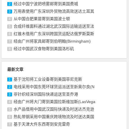
经过中国宁波把喷雾邮寄到美国费城
2
万用表使用广东深圳外贸物流高效送达土耳其
3
从中国合肥果苗寄到美国波士顿
4
合成纤维面料通过湖北武汉国际运输运送至法
5
红锥木借用广东深圳跨国货运配达俄罗斯莫斯
6
经由广州将家具邮寄到伯明翰(Birmingham)
7
经过中国武汉食物寄到美国洛杉矶
8
最新文章
基于沈阳将工业设备寄到美国菲尼克斯
1
电线采用中国东莞环球货运派送至新奥尔良(N
2
非针织经深圳国际快递运送至圣乔港
3
经由广州将大门寄到美国拉斯维加斯(LasVega
4
水产品借用中国武汉国际快递及时送达杰克逊
5
热轧带钢采用中国重庆跨境物流及时送达美国
6
基于天津大件东西寄到安克雷奇
7