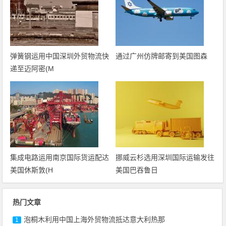
弹簧钢运用中国深圳外贸物流快
通过广州仿牌邮寄到美国图森
递至迈阿密(M
集成电路运用南京国际货运配达
挪威云杉选用深圳国际运输发往
美国休斯敦(H
美国巴吞鲁日
热门文章
泡桐木利用中国上海外贸物流抵达意大利热那
1