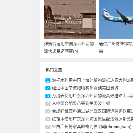
弹簧钢运用中国深圳外贸物
通过广州仿牌邮寄
流快递至迈阿密(M
森
热门文章
泡桐木利用中国上海外贸物流抵达意大利热
1
经过中国宁波把喷雾邮寄到美国费城
2
万用表使用广东深圳外贸物流高效送达土耳
3
从中国合肥果苗寄到美国波士顿
4
合成纤维面料通过湖北武汉国际运输运送至
5
红锥木借用广东深圳跨国货运配达俄罗斯莫
6
经由广州将家具邮寄到伯明翰(Birmingham)
7