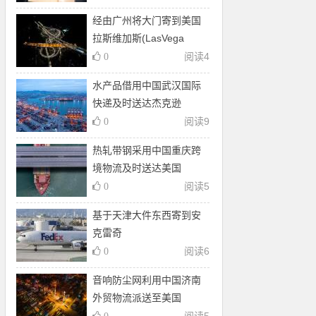
经由广州将大门寄到美国
拉斯维加斯(LasVega
阅读
4
0
水产品借用中国武汉国际
快递及时送达杰克逊
阅读
9
0
热轧带钢采用中国重庆跨
境物流及时送达美国
阅读
5
0
基于天津大件东西寄到安
克雷奇
阅读
6
0
音响防尘网利用中国济南
外贸物流派送至美国