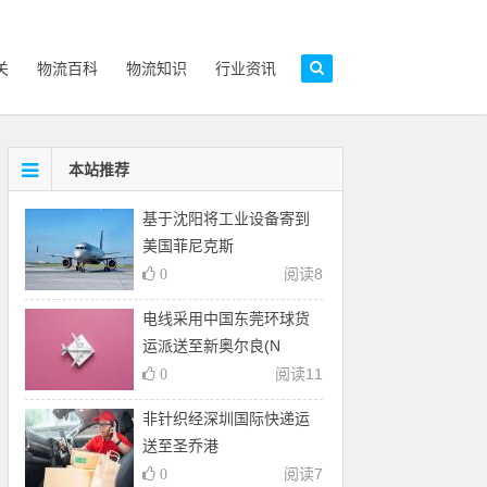
关
物流百科
物流知识
行业资讯
本站推荐
基于沈阳将工业设备寄到
美国菲尼克斯
阅读
8
0
电线采用中国东莞环球货
运派送至新奥尔良(N
阅读
11
0
非针织经深圳国际快递运
送至圣乔港
阅读
7
0