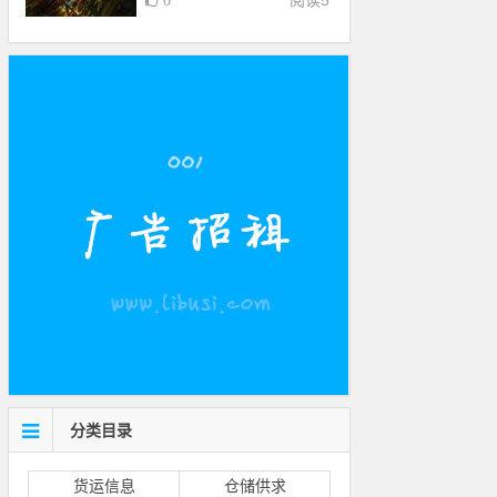
阅读
5
0
分类目录
货运信息
仓储供求