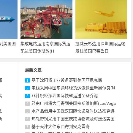
到美国图
集成电路运用南京国际货运
挪威云杉选用深圳国际运输
配达美国休斯敦(H
发往美国巴吞鲁日
最新文章
那
基于沈阳将工业设备寄到美国菲尼克斯
1
电线采用中国东莞环球货运派送至新奥尔良(N
2
其
非针织经深圳国际快递运送至圣乔港
3
经由广州将大门寄到美国拉斯维加斯(LasVega
4
法
水产品借用中国武汉国际快递及时送达杰克逊
5
斯
热轧带钢采用中国重庆跨境物流及时送达美国
6
基于天津大件东西寄到安克雷奇
7