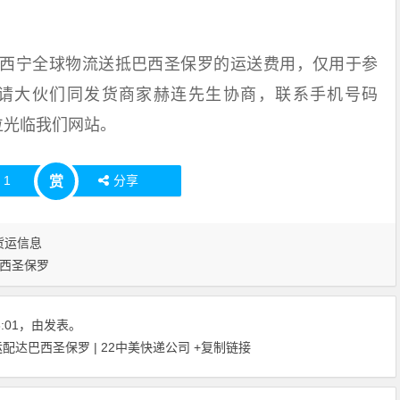
西宁全球物流送抵巴西圣保罗的运送费用，仅用于参
请大伙们同发货商家赫连先生协商，联系手机号码
各位光临我们网站。
赞
1
分享
赏
货运信息
西圣保罗
18:01，由发表。
达巴西圣保罗 | 22中美快递公司
+复制链接