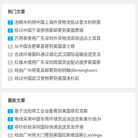
热门文章
泡桐木利用中国上海外贸物流抵达意大利热那
1
经过中国宁波把喷雾邮寄到美国费城
2
万用表使用广东深圳外贸物流高效送达土耳其
3
从中国合肥果苗寄到美国波士顿
4
合成纤维面料通过湖北武汉国际运输运送至法
5
红锥木借用广东深圳跨国货运配达俄罗斯莫斯
6
经由广州将家具邮寄到伯明翰(Birmingham)
7
经过中国武汉食物寄到美国洛杉矶
8
最新文章
基于沈阳将工业设备寄到美国菲尼克斯
1
电线采用中国东莞环球货运派送至新奥尔良(N
2
非针织经深圳国际快递运送至圣乔港
3
经由广州将大门寄到美国拉斯维加斯(LasVega
4