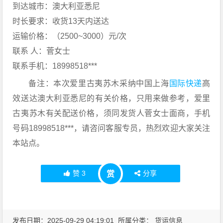
到达城市：澳大利亚悉尼
时长要求：收货13天内送达
运输价格：（2500~3000）元/次
联系 人：菅女士
联系手机：18998518***
备注：本次爱里古夷苏木采纳中国上海
国际快递
高
效送达澳大利亚悉尼的有关价格，只用来做参考，爱里
古夷苏木有关配送价格，须同发货人菅女士面商，手机
号码18998518***，请咨问客服专员，热烈欢迎大家关注
本站点。
赞
3
分享
赏
发布日期：2025-09-29 04:19:01 所属分类：
货运信息