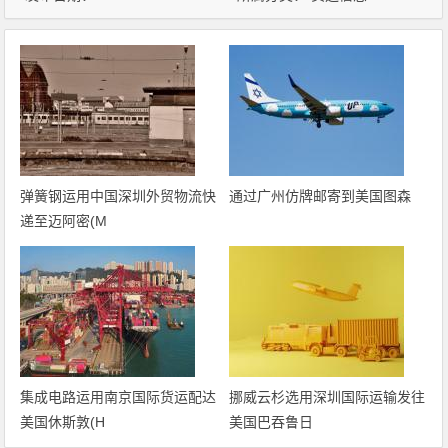
弹簧钢运用中国深圳外贸物流快
通过广州仿牌邮寄到美国图森
递至迈阿密(M
集成电路运用南京国际货运配达
挪威云杉选用深圳国际运输发往
美国休斯敦(H
美国巴吞鲁日