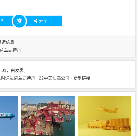
赞
5
分享
赏
货运信息
荷兰鹿特丹
18:01，由发表。
送达荷兰鹿特丹 | 22中美快递公司
+复制链接