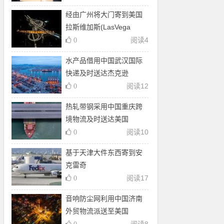
经由广州将大门寄到美国
拉斯维加斯(LasVega
阅读
4
0
水产品借用中国武汉国际
快递及时送达杰克逊
阅读
12
0
热轧带钢采用中国重庆跨
境物流及时送达美国
阅读
10
0
基于天津大件东西寄到安
克雷奇
阅读
17
0
音响防尘网利用中国济南
外贸物流派送至美国