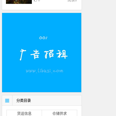
阅读
8
0
分类目录
货运信息
仓储供求