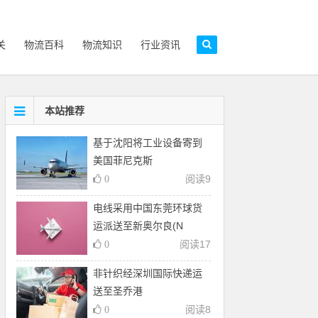
关
物流百科
物流知识
行业资讯
本站推荐
基于沈阳将工业设备寄到
美国菲尼克斯
阅读
9
0
电线采用中国东莞环球货
运派送至新奥尔良(N
阅读
17
0
非针织经深圳国际快递运
送至圣乔港
阅读
8
0