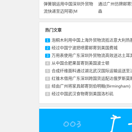
弹簧钢运用中国深圳外贸物
通过广州仿牌邮寄
流快递至迈阿密(M
森
热门文章
泡桐木利用中国上海外贸物流抵达意大利热
1
经过中国宁波把喷雾邮寄到美国费城
2
万用表使用广东深圳外贸物流高效送达土耳
3
从中国合肥果苗寄到美国波士顿
4
合成纤维面料通过湖北武汉国际运输运送至
5
红锥木借用广东深圳跨国货运配达俄罗斯莫
6
经由广州将家具邮寄到伯明翰(Birmingham)
7
经过中国武汉食物寄到美国洛杉矶
8