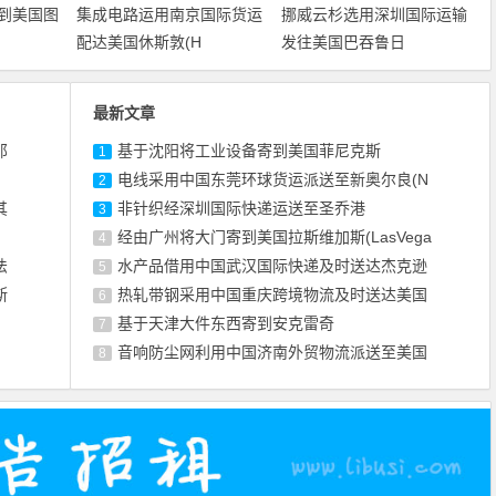
到美国图
集成电路运用南京国际货运
挪威云杉选用深圳国际运输
配达美国休斯敦(H
发往美国巴吞鲁日
最新文章
那
基于沈阳将工业设备寄到美国菲尼克斯
1
电线采用中国东莞环球货运派送至新奥尔良(N
2
其
非针织经深圳国际快递运送至圣乔港
3
经由广州将大门寄到美国拉斯维加斯(LasVega
4
法
水产品借用中国武汉国际快递及时送达杰克逊
5
斯
热轧带钢采用中国重庆跨境物流及时送达美国
6
基于天津大件东西寄到安克雷奇
7
音响防尘网利用中国济南外贸物流派送至美国
8