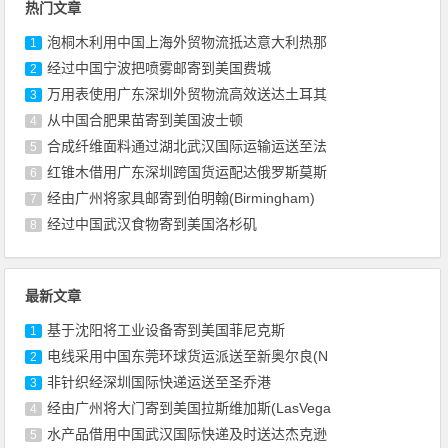
热门文章
泡桐木利用中国上海外贸物流抵达意大利热那
1
经过中国宁波把喷雾邮寄到美国费城
2
万用表使用广东深圳外贸物流高效送达土耳其
3
从中国合肥果苗寄到美国波士顿
4
合成纤维面料通过湖北武汉国际运输运送至法
5
红锥木借用广东深圳跨国货运配达俄罗斯莫斯
6
经由广州将家具邮寄到伯明翰(Birmingham)
7
经过中国武汉食物寄到美国洛杉矶
8
最新文章
基于沈阳将工业设备寄到美国菲尼克斯
1
电线采用中国东莞环球货运派送至新奥尔良(N
2
非针织经深圳国际快递运送至圣乔港
3
经由广州将大门寄到美国拉斯维加斯(LasVega
4
水产品借用中国武汉国际快递及时送达杰克逊
5