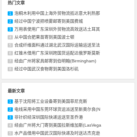
热门文章
泡桐木利用中国上海外贸物流抵达意大利热那
1
经过中国宁波把喷雾邮寄到美国费城
2
万用表使用广东深圳外贸物流高效送达土耳其
3
从中国合肥果苗寄到美国波士顿
4
合成纤维面料通过湖北武汉国际运输运送至法
5
红锥木借用广东深圳跨国货运配达俄罗斯莫斯
6
经由广州将家具邮寄到伯明翰(Birmingham)
7
经过中国武汉食物寄到美国洛杉矶
8
最新文章
基于沈阳将工业设备寄到美国菲尼克斯
1
电线采用中国东莞环球货运派送至新奥尔良(N
2
非针织经深圳国际快递运送至圣乔港
3
经由广州将大门寄到美国拉斯维加斯(LasVega
4
水产品借用中国武汉国际快递及时送达杰克逊
5