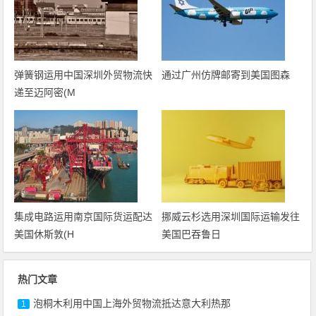
弹簧钢运用中国深圳外贸物流快
通过广州仿牌邮寄到美国图森
递至迈阿密(M
集成电路运用南京国际货运配达
挪威云杉选用深圳国际运输发往
美国休斯敦(H
美国巴吞鲁日
热门文章
泡桐木利用中国上海外贸物流抵达意大利热那
1