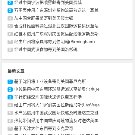
经过中国宁波把喷雾邮寄到美国费城
2
万用表使用广东深圳外贸物流高效送达土耳其
3
从中国合肥果苗寄到美国波士顿
4
合成纤维面料通过湖北武汉国际运输运送至法
5
红锥木借用广东深圳跨国货运配达俄罗斯莫斯
6
经由广州将家具邮寄到伯明翰(Birmingham)
7
经过中国武汉食物寄到美国洛杉矶
8
最新文章
基于沈阳将工业设备寄到美国菲尼克斯
1
电线采用中国东莞环球货运派送至新奥尔良(N
2
非针织经深圳国际快递运送至圣乔港
3
经由广州将大门寄到美国拉斯维加斯(LasVega
4
水产品借用中国武汉国际快递及时送达杰克逊
5
热轧带钢采用中国重庆跨境物流及时送达美国
6
基于天津大件东西寄到安克雷奇
7