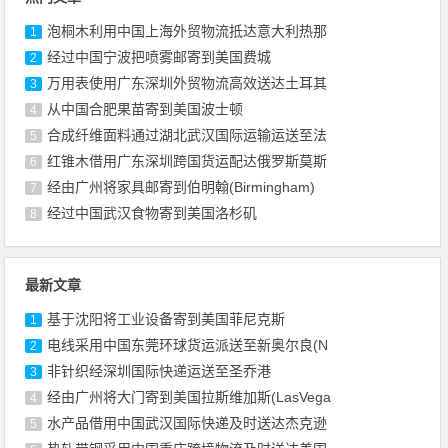
泡桐木利用中国上海外贸物流抵达意大利热那
1
经过中国宁波把喷雾邮寄到美国费城
2
万用表使用广东深圳外贸物流高效送达土耳其
3
从中国合肥果苗寄到美国波士顿
4
合成纤维面料通过湖北武汉国际运输运送至法
5
红锥木借用广东深圳跨国货运配达俄罗斯莫斯
6
经由广州将家具邮寄到伯明翰(Birmingham)
7
经过中国武汉食物寄到美国洛杉矶
8
最新文章
基于沈阳将工业设备寄到美国菲尼克斯
1
电线采用中国东莞环球货运派送至新奥尔良(N
2
非针织经深圳国际快递运送至圣乔港
3
经由广州将大门寄到美国拉斯维加斯(LasVega
4
水产品借用中国武汉国际快递及时送达杰克逊
5