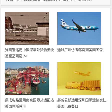
弹簧钢运用中国深圳外贸物流快
通过广州仿牌邮寄到美国图森
递至迈阿密(M
集成电路运用南京国际货运配达
挪威云杉选用深圳国际运输发往
美国休斯敦(H
美国巴吞鲁日