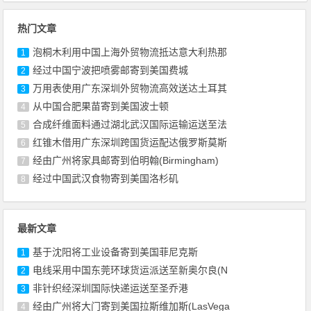
热门文章
泡桐木利用中国上海外贸物流抵达意大利热那
1
经过中国宁波把喷雾邮寄到美国费城
2
万用表使用广东深圳外贸物流高效送达土耳其
3
从中国合肥果苗寄到美国波士顿
4
合成纤维面料通过湖北武汉国际运输运送至法
5
红锥木借用广东深圳跨国货运配达俄罗斯莫斯
6
经由广州将家具邮寄到伯明翰(Birmingham)
7
经过中国武汉食物寄到美国洛杉矶
8
最新文章
基于沈阳将工业设备寄到美国菲尼克斯
1
电线采用中国东莞环球货运派送至新奥尔良(N
2
非针织经深圳国际快递运送至圣乔港
3
经由广州将大门寄到美国拉斯维加斯(LasVega
4