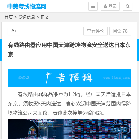
登录
首页
>
货运信息
> 正文
A+
查看评论
阅读
78
有线路由器应用中国天津跨境物流安全送达日本东
京
有线路由器样品净重为1.2kg，经中国天津运抵日本
东京，须收货8天内送达，衷心欢迎中国天津范围内得跨
境物流公司来面议，商谈此次接单运输问题。