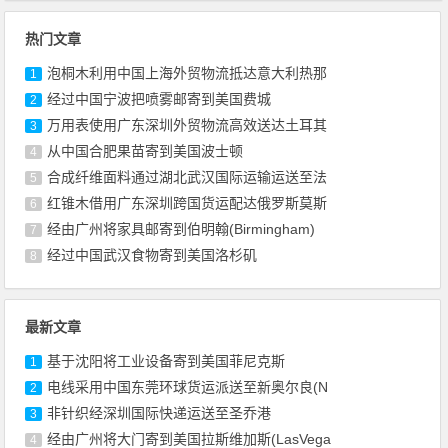
热门文章
泡桐木利用中国上海外贸物流抵达意大利热那
1
经过中国宁波把喷雾邮寄到美国费城
2
万用表使用广东深圳外贸物流高效送达土耳其
3
从中国合肥果苗寄到美国波士顿
4
合成纤维面料通过湖北武汉国际运输运送至法
5
红锥木借用广东深圳跨国货运配达俄罗斯莫斯
6
经由广州将家具邮寄到伯明翰(Birmingham)
7
经过中国武汉食物寄到美国洛杉矶
8
最新文章
基于沈阳将工业设备寄到美国菲尼克斯
1
电线采用中国东莞环球货运派送至新奥尔良(N
2
非针织经深圳国际快递运送至圣乔港
3
经由广州将大门寄到美国拉斯维加斯(LasVega
4