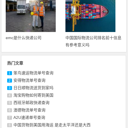
emc是什么快递公司
中国国际物流公司排名前十信息
有参考意义吗
热门文章
笨鸟速运物流单号查询
1
安得物流单号查询
2
日日顺物流送货到家吗
3
淘宝购物如何寄到美国
4
西班牙邮政快递查询
5
澳德物流单号查询
6
A2U速递单号查询
7
中国货物到美国用海运 是走太平洋还是大西
8