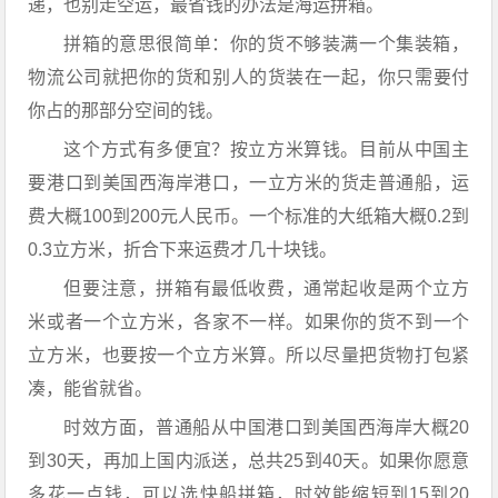
递，也别走空运，最省钱的办法是海运拼箱。
拼箱的意思很简单：你的货不够装满一个集装箱，
物流公司就把你的货和别人的货装在一起，你只需要付
你占的那部分空间的钱。
这个方式有多便宜？按立方米算钱。目前从中国主
要港口到美国西海岸港口，一立方米的货走普通船，运
费大概100到200元人民币。一个标准的大纸箱大概0.2到
0.3立方米，折合下来运费才几十块钱。
但要注意，拼箱有最低收费，通常起收是两个立方
米或者一个立方米，各家不一样。如果你的货不到一个
立方米，也要按一个立方米算。所以尽量把货物打包紧
凑，能省就省。
时效方面，普通船从中国港口到美国西海岸大概20
到30天，再加上国内派送，总共25到40天。如果你愿意
多花一点钱，可以选快船拼箱，时效能缩短到15到20