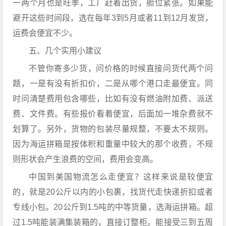
一两个月也是旺季，工厂赶着出货，舱位紧张。如果能
避开这些时间段，选在每年3到5月或者11到12月发货，
运费会便宜不少。
五、几个实用小建议
不管你寄多少货，问价格的时候直接问货代两个问
题，一是有没有折扣价，二是从哪个港口走最便宜。同
时问清楚费用包含哪些，比如有没有燃油附加费、派送
费、文件费。有些报价看着便宜，后面加一堆杂费就不
划算了。另外，货物的包装尽量规整，不要太不规则。
因为海运拼箱是按体积和重量中较大的那个收费，不规
则形状会产生浪费的空间，费用会变高。
中国到美国物流怎么走便宜？这样来说是较便宜
的，就是20公斤以内的小包裹，找货代走快递折扣或者
专线小包。20公斤到1.5吨的中等货量，选海运拼箱。超
过1.5吨能装满集装箱的，直接订整柜。能接受三到五周