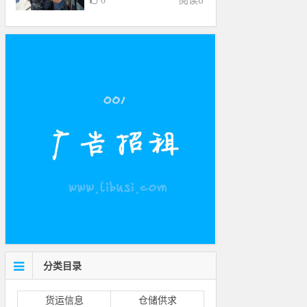
阅读
8
0
分类目录
货运信息
仓储供求