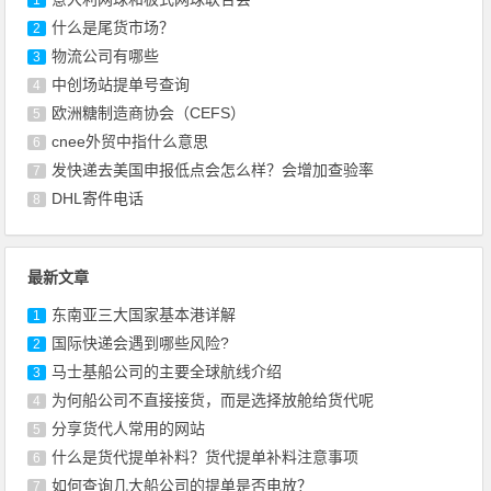
1
什么是尾货市场？
2
物流公司有哪些
3
中创场站提单号查询
4
欧洲糖制造商协会（CEFS）
5
cnee外贸中指什么意思
6
发快递去美国申报低点会怎么样？会增加查验率
7
DHL寄件电话
8
最新文章
东南亚三大国家基本港详解
1
国际快递会遇到哪些风险?
2
马士基船公司的主要全球航线介绍
3
为何船公司不直接接货，而是选择放舱给货代呢
4
​分享货代人常用的网站
5
什么是货代提单补料？货代提单补料注意事项
6
如何查询几大船公司的提单是否电放？
7