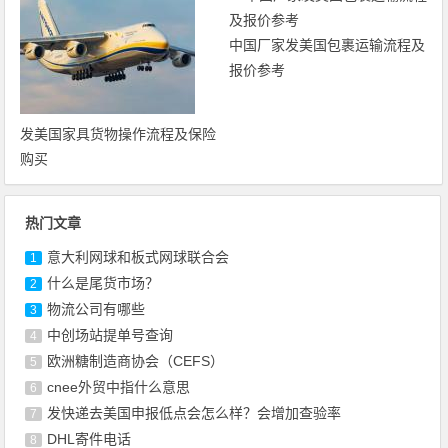
中国厂家发美国包裹运输流程及
报价参考
发美国家具货物操作流程及保险
购买
热门文章
意大利网球和板式网球联合会
1
什么是尾货市场？
2
物流公司有哪些
3
中创场站提单号查询
4
欧洲糖制造商协会（CEFS）
5
cnee外贸中指什么意思
6
发快递去美国申报低点会怎么样？会增加查验率
7
DHL寄件电话
8