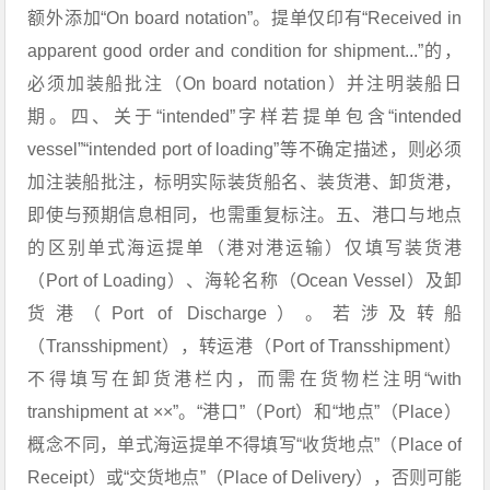
额外添加“On board notation”。提单仅印有“Received in
apparent good order and condition for shipment...”的，
必须加装船批注（On board notation）并注明装船日
期。四、关于“intended”字样若提单包含“intended
vessel”“intended port of loading”等不确定描述，则必须
加注装船批注，标明实际装货船名、装货港、卸货港，
即使与预期信息相同，也需重复标注。五、港口与地点
的区别单式海运提单（港对港运输）仅填写装货港
（Port of Loading）、海轮名称（Ocean Vessel）及卸
货港（Port of Discharge）。若涉及转船
（Transshipment），转运港（Port of Transshipment）
不得填写在卸货港栏内，而需在货物栏注明“with
transhipment at ××”。“港口”（Port）和“地点”（Place）
概念不同，单式海运提单不得填写“收货地点”（Place of
Receipt）或“交货地点”（Place of Delivery），否则可能