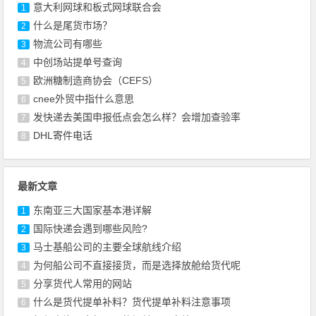
意大利网球和板式网球联合会
1
什么是尾货市场？
2
物流公司有哪些
3
中创场站提单号查询
4
欧洲糖制造商协会（CEFS）
5
cnee外贸中指什么意思
6
发快递去美国申报低点会怎么样？会增加查验率
7
DHL寄件电话
8
最新文章
东南亚三大国家基本港详解
1
国际快递会遇到哪些风险?
2
马士基船公司的主要全球航线介绍
3
为何船公司不直接接货，而是选择放舱给货代呢
4
​分享货代人常用的网站
5
什么是货代提单补料？货代提单补料注意事项
6