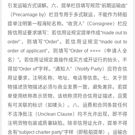
引发运输方式误解。六、提单栏目填写规范“前期运输由”
（Precarriage by）栏目专用于多式联运，不能作为转船
提单注明第一程海轮名称。“收货人”（Consignee）栏应
按信用证要求填写：若信用证规定提单作成“made out to
order”，则填写“Order”。若信用证规定“made out to
order of applicant”，则填写“Order of ××××（申请人全
名）”。若信用证规定直接作成买方或开证行的抬头，不
得加“Order of”字样。“通知人”（Notify Party）应符合信
用证要求，注明名称、地址、电话等信息。七、关于货
物描述货物描述必须与商业发票一致，避免差异。若提
单使用统称表示货物，该统称须符合信用证描述，且需
有可关联的标识（如唛头）。八、运费和合同条款任何
不洁净批注（Unclean Clause）均不允许出现，即不得
注明货物包装或质量缺陷。除非信用证允许，提单不得
含有“subject charter party”字样（即租船提单）。运输合