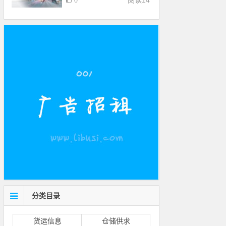
阅读
14
0
分类目录
货运信息
仓储供求