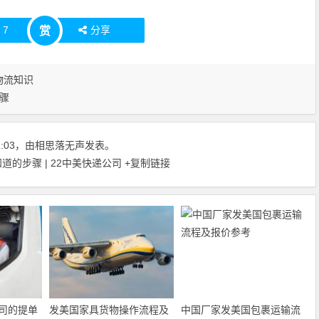
赞
7
分享
赏
物流知识
骤
:32:03，由相思落无声发表。
的步骤 | 22中美快递公司
+复制链接
司的提单
发美国家具货物操作流程及
中国厂家发美国包裹运输流