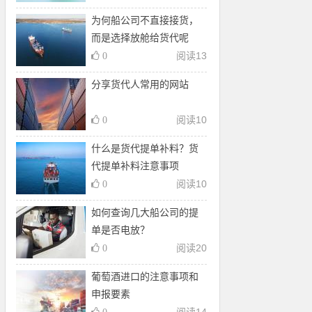
为何船公司不直接接货，
而是选择放舱给货代呢
阅读
13
0
​分享货代人常用的网站
阅读
10
0
什么是货代提单补料？货
代提单补料注意事项
阅读
10
0
如何查询几大船公司的提
单是否电放？
阅读
20
0
葡萄酒进口的注意事项和
申报要素