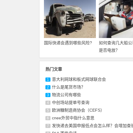
国际快递会遇到哪些风险?
如何查询几大船公
是否电放？
热门文章
意大利网球和板式网球联合会
1
什么是尾货市场？
2
物流公司有哪些
3
中创场站提单号查询
4
欧洲糖制造商协会（CEFS）
5
cnee外贸中指什么意思
6
发快递去美国申报低点会怎么样？会增加查
7