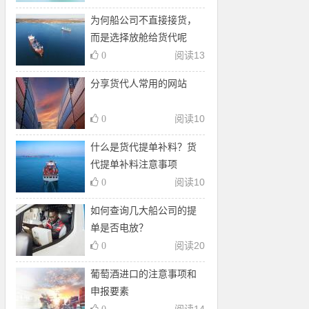
为何船公司不直接接货，
而是选择放舱给货代呢
阅读
13
0
​分享货代人常用的网站
阅读
10
0
什么是货代提单补料？货
代提单补料注意事项
阅读
10
0
如何查询几大船公司的提
单是否电放？
阅读
20
0
葡萄酒进口的注意事项和
申报要素