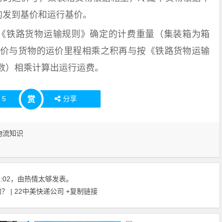
的发到基价和运行基价。
《铁路货物运输规则》确定的计费重量（集装箱为箱
价与货物的运价里程相乘之积再与按《铁路货物运输
数）相乘计算出运行运费。
赞
5
分享
赏
物流知识
:42:02，由热情太够发表。
 | 22中美快递公司
+复制链接