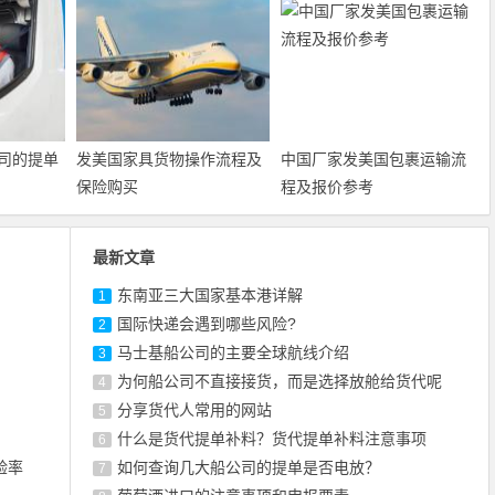
司的提单
发美国家具货物操作流程及
中国厂家发美国包裹运输流
保险购买
程及报价参考
最新文章
东南亚三大国家基本港详解
1
国际快递会遇到哪些风险?
2
马士基船公司的主要全球航线介绍
3
为何船公司不直接接货，而是选择放舱给货代呢
4
​分享货代人常用的网站
5
什么是货代提单补料？货代提单补料注意事项
6
验率
如何查询几大船公司的提单是否电放？
7