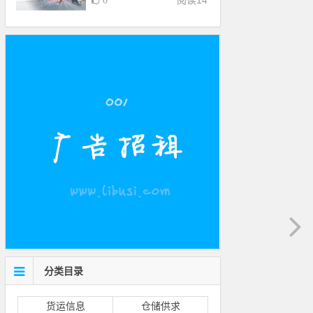
阅读
14
0
分类目录
货运信息
仓储供求