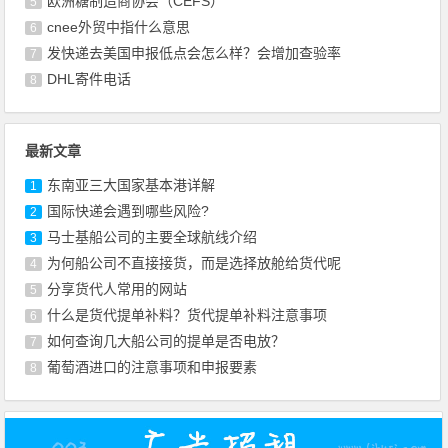
欧洲糖制造商协会（CEFS）
5
cnee外贸中指什么意思
6
发快递去美国申报低点会怎么样？会增加查验率
7
DHL寄件电话
8
最新文章
东南亚三大国家基本港详解
1
国际快递会遇到哪些风险?
2
马士基船公司的主要全球航线介绍
3
为何船公司不直接接货，而是选择放舱给货代呢
4
​分享货代人常用的网站
5
什么是货代提单补料？货代提单补料注意事项
6
如何查询几大船公司的提单是否电放？
7
葡萄酒进口的注意事项和申报要素
8