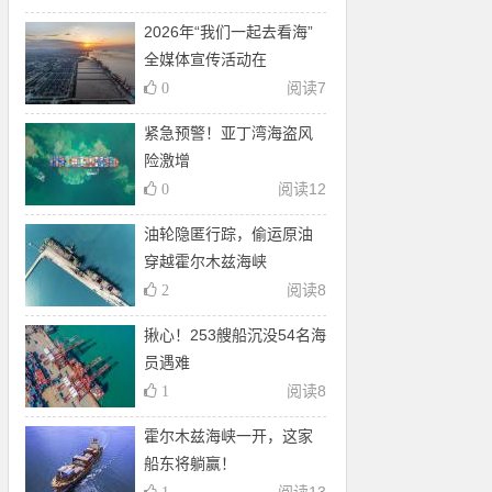
2026年“我们一起去看海”
全媒体宣传活动在
阅读
7
0
紧急预警！亚丁湾海盗风
险激增
阅读
12
0
油轮隐匿行踪，偷运原油
穿越霍尔木兹海峡
阅读
8
2
揪心！253艘船沉没54名海
员遇难
阅读
8
1
霍尔木兹海峡一开，这家
船东将躺赢！