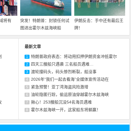
域将有
突发！特朗普：封锁任何试
伊朗反击：手中还有最后王
图进出霍尔木兹海峡船
牌！
最新文章
划
特朗普政府表态：将动用扣押伊朗资金冲抵霍尔
1
四天三艘船只遇袭 三名船员遇难…
2
渡轮撞码头，码头惨烈断裂，船没事
3
2026年“我们一起去看海”全媒体宣传活动在
4
紧急预警！亚丁湾海盗风险激增
5
油轮隐匿行踪，偷运原油穿越霍尔木兹海峡
6
攻
揪心！253艘船沉没54名海员遇难
7
霍尔木兹海峡一开，这家船东将躺赢！
8