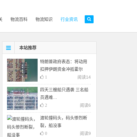
关
物流百科
物流知识
行业资讯
本站推荐
特朗普政府表态：将动用
扣押伊朗资金冲抵霍尔
阅读
14
1
四天三艘船只遇袭 三名船
员遇难…
阅读
6
2
渡轮撞码头，码头惨烈断
裂，船没事
阅读
9
0