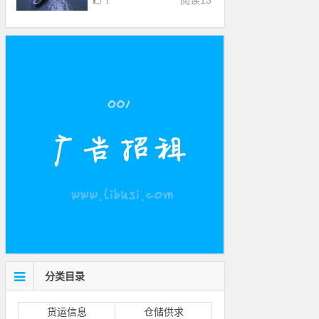
阅读
13
1
分类目录
货运信息
仓储供求