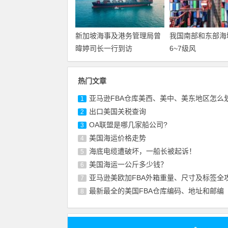
新加坡海事及港务管理局曾
我国南部和东部海
暐婷司长一行到访
6~7级风
热门文章
亚马逊FBA仓库美西、美中、美东地区怎么
1
出口美国关税查询
2
OA联盟是哪几家船公司?
3
美国海运价格走势
4
海底电缆遭破坏，一船长被起诉！
5
美国海运一公斤多少钱？
6
亚马逊美欧加FBA外箱重量、尺寸及标签全
7
最新最全的美国FBA仓库编码、地址和邮编
8