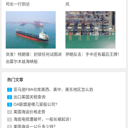
司长一行到访
风
突发！特朗普：封锁任何试图进
伊朗反击：手中还有最后王牌！
出霍尔木兹海峡船
热门文章
亚马逊FBA仓库美西、美中、美东地区怎么划
1
出口美国关税查询
2
OA联盟是哪几家船公司?
3
美国海运价格走势
4
海底电缆遭破坏，一船长被起诉！
5
美国海运一公斤多少钱？
6