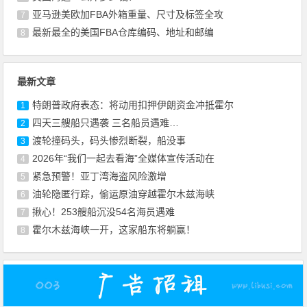
亚马逊美欧加FBA外箱重量、尺寸及标签全攻
7
最新最全的美国FBA仓库编码、地址和邮编
8
最新文章
特朗普政府表态：将动用扣押伊朗资金冲抵霍尔
1
四天三艘船只遇袭 三名船员遇难…
2
渡轮撞码头，码头惨烈断裂，船没事
3
2026年“我们一起去看海”全媒体宣传活动在
4
紧急预警！亚丁湾海盗风险激增
5
油轮隐匿行踪，偷运原油穿越霍尔木兹海峡
6
揪心！253艘船沉没54名海员遇难
7
霍尔木兹海峡一开，这家船东将躺赢！
8