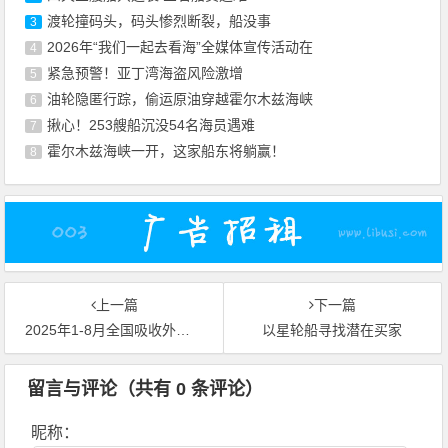
渡轮撞码头，码头惨烈断裂，船没事
3
2026年“我们一起去看海”全媒体宣传活动在
4
紧急预警！亚丁湾海盗风险激增
5
油轮隐匿行踪，偷运原油穿越霍尔木兹海峡
6
揪心！253艘船沉没54名海员遇难
7
霍尔木兹海峡一开，这家船东将躺赢！
8
上一篇
下一篇
2025年1-8月全国吸收外资5065.8亿元人民币
以星轮船寻找潜在买家
留言与评论（共有
0
条评论）
昵称：