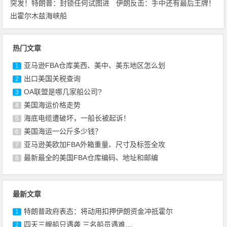
突发！特朗普：封锁任何试图进
伊朗反击：手中还有最后王牌！
出霍尔木兹海峡船
热门文章
亚马逊FBA仓库美西、美中、美东地区怎么划
1
出口美国关税查询
2
OA联盟是哪几家船公司?
3
美国海运价格走势
4
海底电缆遭破坏，一船长被起诉！
5
美国海运一公斤多少钱？
6
亚马逊美欧加FBA外箱重量、尺寸及标签全攻
7
最新最全的美国FBA仓库编码、地址和邮编
8
最新文章
特朗普政府表态：将动用扣押伊朗资金冲抵霍尔
1
四天三艘船只遇袭 三名船员遇难…
2