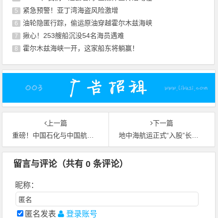
紧急预警！亚丁湾海盗风险激增
5
油轮隐匿行踪，偷运原油穿越霍尔木兹海峡
6
揪心！253艘船沉没54名海员遇难
7
霍尔木兹海峡一开，这家船东将躺赢！
8
上一篇
下一篇
重磅！中国石化与中国航油实施重组
地中海航运正式“入股”长锦商船
留言与评论（共有
0
条评论）
昵称：
匿名发表
登录账号