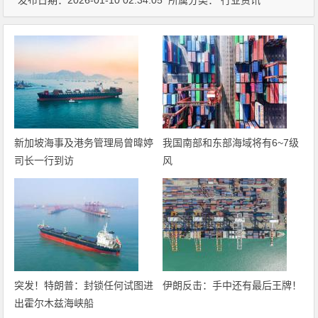
发布日期：2026-01-10 02:34:05 所属分类：
行业资讯
新加坡海事及港务管理局曾暐婷
我国南部和东部海域将有6~7级
司长一行到访
风
突发！特朗普：封锁任何试图进
伊朗反击：手中还有最后王牌！
出霍尔木兹海峡船