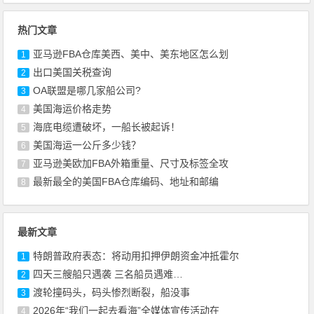
热门文章
亚马逊FBA仓库美西、美中、美东地区怎么划
1
出口美国关税查询
2
OA联盟是哪几家船公司?
3
美国海运价格走势
4
海底电缆遭破坏，一船长被起诉！
5
美国海运一公斤多少钱？
6
亚马逊美欧加FBA外箱重量、尺寸及标签全攻
7
最新最全的美国FBA仓库编码、地址和邮编
8
最新文章
特朗普政府表态：将动用扣押伊朗资金冲抵霍尔
1
四天三艘船只遇袭 三名船员遇难…
2
渡轮撞码头，码头惨烈断裂，船没事
3
2026年“我们一起去看海”全媒体宣传活动在
4