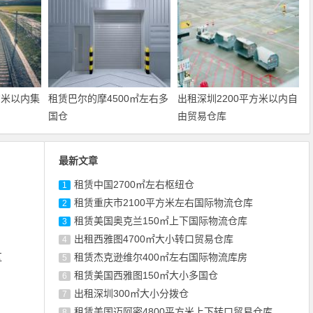
方米以内集
租赁巴尔的摩4500㎡左右多
出租深圳2200平方米以内自
国仓
由贸易仓库
最新文章
租赁中国2700㎡左右枢纽仓
1
租赁重庆市2100平方米左右国际物流仓库
2
租赁美国奥克兰150㎡上下国际物流仓库
3
出租西雅图4700㎡大小转口贸易仓库
4
区
租赁杰克逊维尔400㎡左右国际物流库房
5
租赁美国西雅图150㎡大小多国仓
6
出租深圳300㎡大小分拨仓
7
租赁美国迈阿密4800平方米上下转口贸易仓库
8