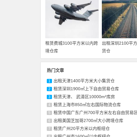
租赁费城3100平方米以内跨
出租深圳2100平
境仓库
货仓
热门文章
出租天津1400平方米大小集货仓
1
租赁深圳1900㎡上下自由贸易仓库
2
租赁天津、 武清区10000m²库房
3
租赁上海市850㎡左右国际物流仓库
4
租赁中国广东广州700平方米左右自由贸易
5
出租美国芝加哥2700㎡大小跨境仓库
6
租赁广州20平方米以内枢纽仓
7
出租广州市1600㎡以内枢纽仓
8