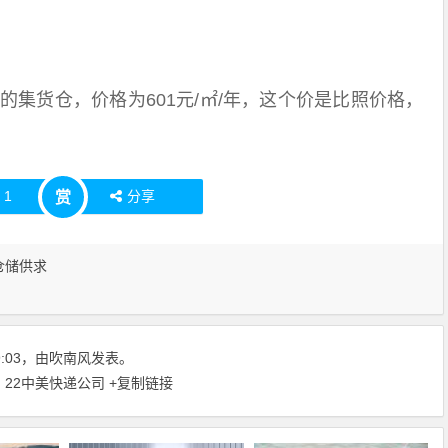
㎡的集货仓，价格为601元/㎡/年，这个价是比照价格，
赞
1
分享
赏
仓储供求
:19:03，由吹南风发表。
| 22中美快递公司
+复制链接