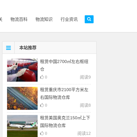
关
物流百科
物流知识
行业资讯
本站推荐
租赁中国2700㎡左右枢纽
仓
阅读
9
0
租赁重庆市2100平方米左
右国际物流仓库
阅读
8
0
租赁美国奥克兰150㎡上下
国际物流仓库
阅读
12
0