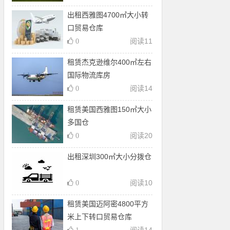
出租西雅图4700㎡大小转
口贸易仓库
阅读
11
0
租赁杰克逊维尔400㎡左右
国际物流库房
阅读
14
0
租赁美国西雅图150㎡大小
多国仓
阅读
20
0
出租深圳300㎡大小分拨仓
阅读
10
0
租赁美国迈阿密4800平方
米上下转口贸易仓库