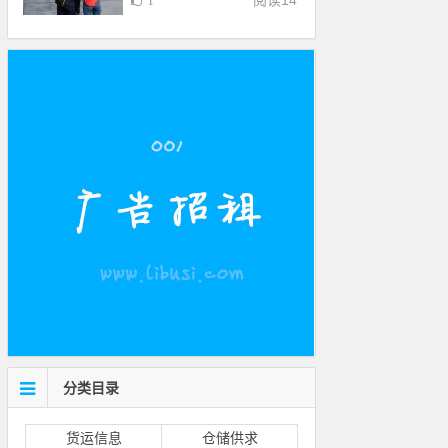
阅读
14
1
分类目录
货运信息
仓储供求