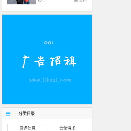
阅读
14
1
分类目录
货运信息
仓储供求