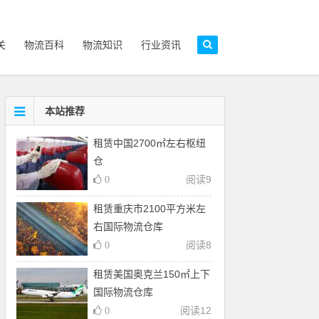
关
物流百科
物流知识
行业资讯
本站推荐
租赁中国2700㎡左右枢纽
仓
阅读
9
0
租赁重庆市2100平方米左
右国际物流仓库
阅读
8
0
租赁美国奥克兰150㎡上下
国际物流仓库
阅读
12
0