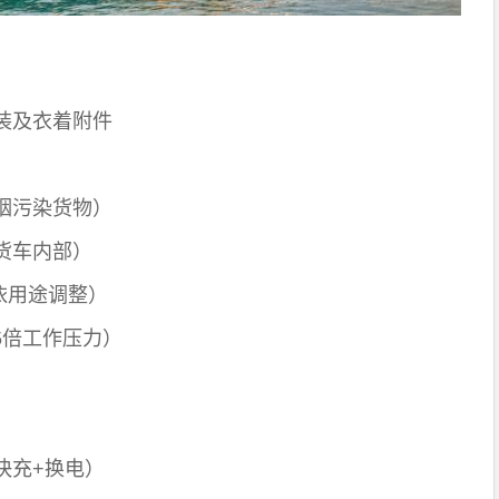
装及衣着附件
烟污染货物）
货车内部）
依用途调整）
.5倍工作压力）
快充+换电）