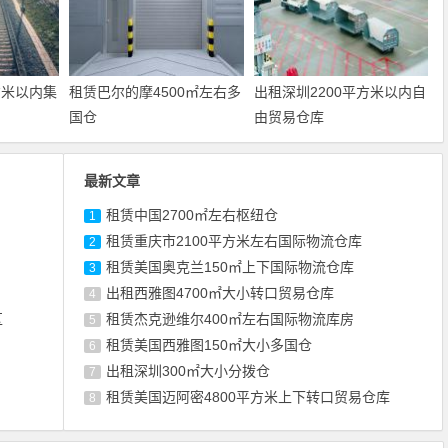
方米以内集
租赁巴尔的摩4500㎡左右多
出租深圳2200平方米以内自
国仓
由贸易仓库
最新文章
租赁中国2700㎡左右枢纽仓
1
租赁重庆市2100平方米左右国际物流仓库
2
租赁美国奥克兰150㎡上下国际物流仓库
3
出租西雅图4700㎡大小转口贸易仓库
4
区
租赁杰克逊维尔400㎡左右国际物流库房
5
租赁美国西雅图150㎡大小多国仓
6
出租深圳300㎡大小分拨仓
7
租赁美国迈阿密4800平方米上下转口贸易仓库
8