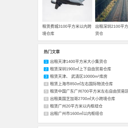
租赁费城3100平方米以内跨
出租深圳2100平
境仓库
货仓
热门文章
出租天津1400平方米大小集货仓
1
租赁深圳1900㎡上下自由贸易仓库
2
租赁天津、 武清区10000m²库房
3
租赁上海市850㎡左右国际物流仓库
4
租赁中国广东广州700平方米左右自由贸易
5
出租美国芝加哥2700㎡大小跨境仓库
6
租赁广州20平方米以内枢纽仓
7
出租广州市1600㎡以内枢纽仓
8