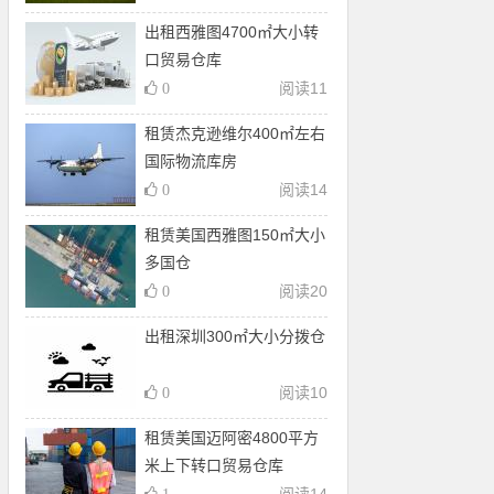
出租西雅图4700㎡大小转
口贸易仓库
阅读
11
0
租赁杰克逊维尔400㎡左右
国际物流库房
阅读
14
0
租赁美国西雅图150㎡大小
多国仓
阅读
20
0
出租深圳300㎡大小分拨仓
阅读
10
0
租赁美国迈阿密4800平方
米上下转口贸易仓库