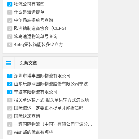
物流公司有哪些
3
什么是海运提单
4
中创场站提单号查询
5
欧洲糖制造商协会（CEFS）
6
笨鸟速运物流单号查询
7
45hq集装箱能装多少立方
8
头条文章
深圳市博丰国际物流有限公司
1
山东乐舱网国际物流股份有限公司宁波分公司
2
宁波宇阳物流有限公司
3
报关单运输方式,报关单运输方式怎么填
4
国际海运一定要正本提单才能提货吗
5
国际快递查询
6
一辉国际物流（中国）有限公司宁波分公司
7
wish邮的优点有哪些
8