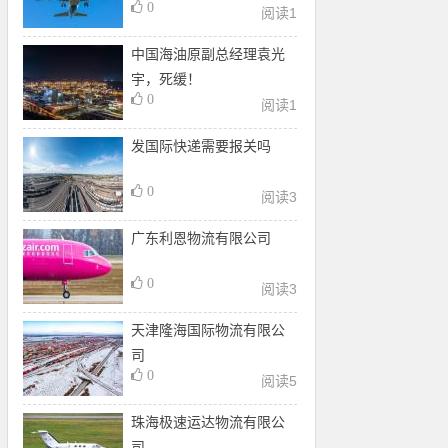
0
阅读
1
中国海油原副总经理袁光
宇，死缓！
0
阅读
1
发国际快递需要报关吗
0
阅读
3
广东利恩物流有限公司
0
阅读
3
天津隆海国际物流有限公
司
0
阅读
5
珠海极速运达物流有限公
司