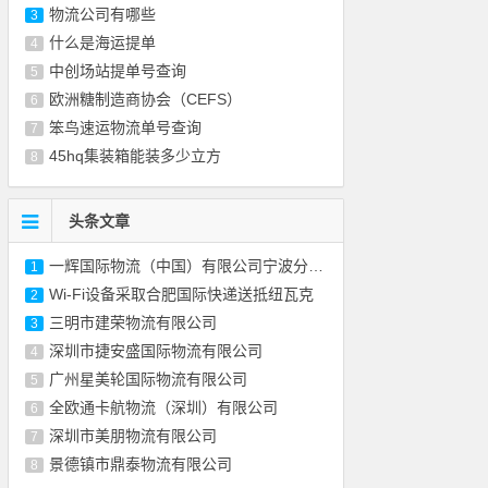
物流公司有哪些
3
什么是海运提单
4
中创场站提单号查询
5
欧洲糖制造商协会（CEFS）
6
笨鸟速运物流单号查询
7
45hq集装箱能装多少立方
8
头条文章
一辉国际物流（中国）有限公司宁波分公司
1
Wi-Fi设备采取合肥国际快递送抵纽瓦克
2
三明市建荣物流有限公司
3
深圳市捷安盛国际物流有限公司
4
广州星美轮国际物流有限公司
5
全欧通卡航物流（深圳）有限公司
6
深圳市美朋物流有限公司
7
景德镇市鼎泰物流有限公司
8