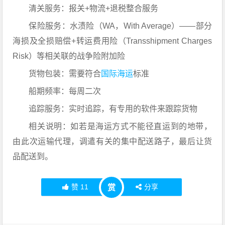
清关服务：报关+物流+退税整合服务
保险服务：水渍险（WA，With Average）——部分
海损及全损赔偿+转运费用险（Transshipment Charges
Risk）等相关联的战争险附加险
货物包装：需要符合
国际海运
标准
船期频率：每周二次
追踪服务：实时追踪，有专用的软件来跟踪货物
相关说明：如若是海运方式不能径直运到的地带，
由此次运输代理，调遣有关的集中配送路子，最后让货
品配送到。
赞
11
分享
赏