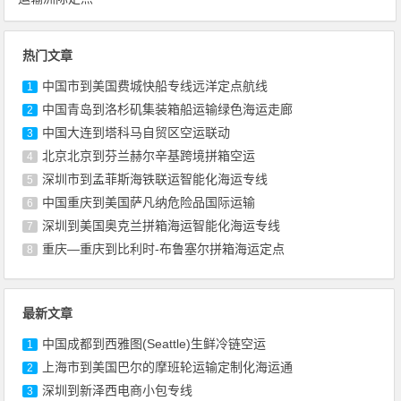
热门文章
中国市到美国费城快船专线远洋定点航线
1
中国青岛到洛杉矶集装箱船运输绿色海运走廊
2
中国大连到塔科马自贸区空运联动
3
北京北京到芬兰赫尔辛基跨境拼箱空运
4
深圳市到孟菲斯海铁联运智能化海运专线
5
中国重庆到美国萨凡纳危险品国际运输
6
深圳到美国奥克兰拼箱海运智能化海运专线
7
重庆—重庆到比利时-布鲁塞尔拼箱海运定点
8
最新文章
中国成都到西雅图(Seattle)生鲜冷链空运
1
上海市到美国巴尔的摩班轮运输定制化海运通
2
深圳到新泽西电商小包专线
3