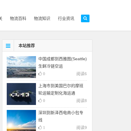
关
物流百科
物流知识
行业资讯
本站推荐
中国成都到西雅图(Seattle)
生鲜冷链空运
阅读
6
0
上海市到美国巴尔的摩班
轮运输定制化海运通
阅读
8
0
深圳到新泽西电商小包专
线
阅读
9
1