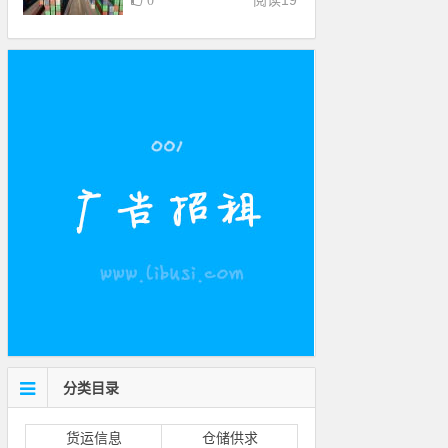
阅读
19
0
分类目录
货运信息
仓储供求