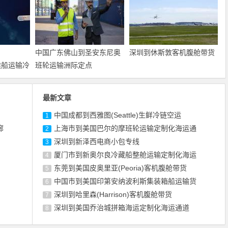
中国广东佛山到圣安东尼奥
深圳到休斯敦客机腹舱带货
用途船运输冷
班轮运输洲际定点
最新文章
中国成都到西雅图(Seattle)生鲜冷链空运
1
廊
上海市到美国巴尔的摩班轮运输定制化海运通
2
深圳到新泽西电商小包专线
3
厦门市到新奥尔良冷藏船整舱运输定制化海运
4
东莞到美国皮奥里亚(Peoria)客机腹舱带货
5
中国市到美国印第安纳波利斯集装箱船运输货
6
深圳到哈里森(Harrison)客机腹舱带货
7
深圳到美国乔治城拼箱海运定制化海运通道
8