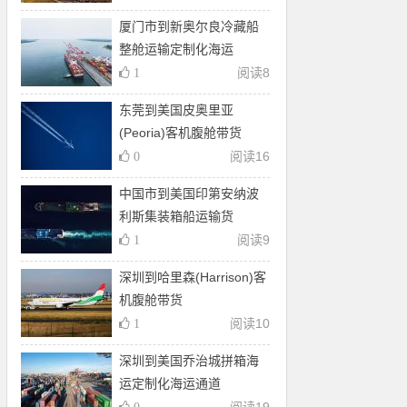
厦门市到新奥尔良冷藏船
整舱运输定制化海运
阅读
8
1
东莞到美国皮奥里亚
(Peoria)客机腹舱带货
阅读
16
0
中国市到美国印第安纳波
利斯集装箱船运输货
阅读
9
1
深圳到哈里森(Harrison)客
机腹舱带货
阅读
10
1
深圳到美国乔治城拼箱海
运定制化海运通道