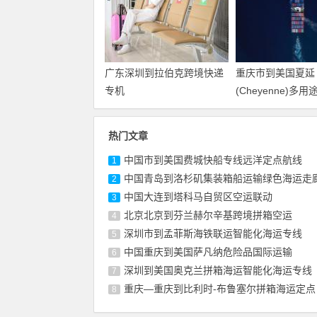
广东深圳到拉伯克跨境快递
重庆市到美国夏延
专机
(Cheyenne)多
热门文章
中国市到美国费城快船专线远洋定点航线
1
中国青岛到洛杉矶集装箱船运输绿色海运走
2
中国大连到塔科马自贸区空运联动
3
北京北京到芬兰赫尔辛基跨境拼箱空运
4
深圳市到孟菲斯海铁联运智能化海运专线
5
中国重庆到美国萨凡纳危险品国际运输
6
深圳到美国奥克兰拼箱海运智能化海运专线
7
重庆—重庆到比利时-布鲁塞尔拼箱海运定点
8