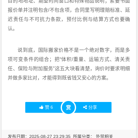
目的地地址、期望时间窗口和特殊物品说明；索要书面
报价单并注明包含/不包含项，合同里写明理赔标准、延
迟责任与不可抗力条款，预付比例与结算方式也要确
认。
说到底，国际搬家价格不是一个绝对数字，而是多
项可变条件的组合；把“体积/重量、运输方式、清关责
任、保险与附加服务”这五大块看清楚，询价时要求明细
并做多家比对，才能得到既省钱又安心的方案。
赞
6
分享
赏
发布日期：2025-08-27 23:29:35 所属分类：
外贸相关