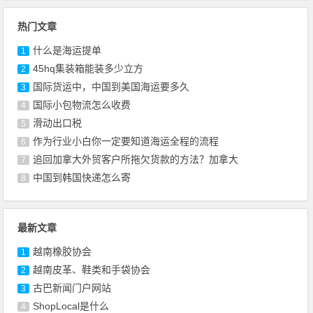
热门文章
什么是海运提单
1
45hq集装箱能装多少立方
2
国际货运中，中国到美国海运要多久
3
国际小包物流怎么收费
4
滑动出口税
5
作为行业小白你一定要知道海运全程的流程
6
追回加拿大外贸客户所拖欠货款的方法？加拿大
7
中国到韩国快递怎么寄
8
最新文章
越南橡胶协会
1
越南皮革、鞋类和手袋协会
2
古巴新闻门户网站
3
ShopLocal是什么
4