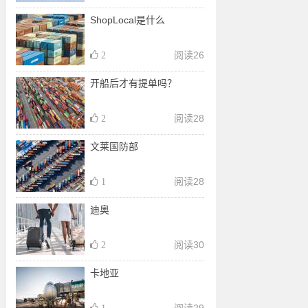
ShopLocal是什么
阅读
26
2
开船后才有提单吗？
阅读
28
2
文莱国防部
阅读
28
1
迪奥
阅读
30
2
卡地亚