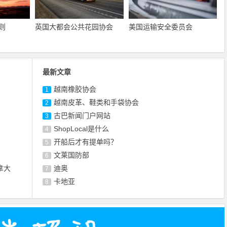
则
英国大都会公共花园协会
美国运输安全委员会
最新文章
越南橡胶协会
1
越南皮革、鞋类和手袋协会
2
古巴新闻门户网站
3
ShopLocal是什么
4
开船后才有提单吗？
5
文莱国防部
6
拿大
迪奥
7
卡地亚
8