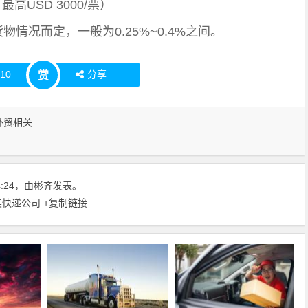
最高USD 3000/票）
物情况而定，一般为0.25%~0.4%之间。
赞
10
分享
赏
外贸相关
24:24，由彬齐发表。
美快递公司
+复制链接