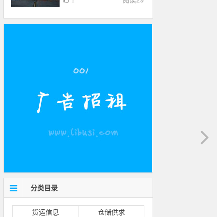
阅读
29
1
分类目录
货运信息
仓储供求