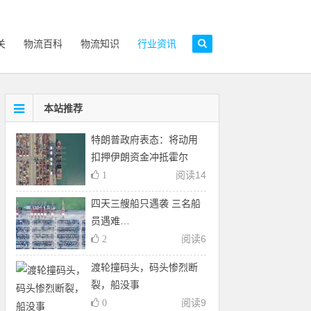
关
物流百科
物流知识
行业资讯
本站推荐
特朗普政府表态：将动用
扣押伊朗资金冲抵霍尔
阅读
14
1
四天三艘船只遇袭 三名船
员遇难…
阅读
6
2
渡轮撞码头，码头惨烈断
裂，船没事
阅读
9
0