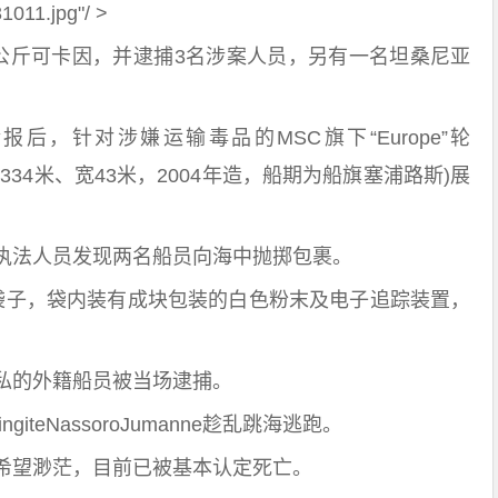
1011.jpg"/ >
5公斤可卡因，并逮捕3名涉案人员，另有一名坦桑尼亚
后，针对涉嫌运输毒品的MSC旗下“Europe”轮
，船长334米、宽43米，2004年造，船期为船旗塞浦路斯)展
执法人员发现两名船员向海中抛掷包裹。
袋子，袋内装有成块包装的白色粉末及电子追踪装置，
私的外籍船员被当场逮捕。
teNassoroJumanne趁乱跳海逃跑。
希望渺茫，目前已被基本认定死亡。