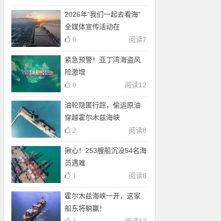
2026年“我们一起去看海”
全媒体宣传活动在
阅读
7
0
紧急预警！亚丁湾海盗风
险激增
阅读
12
0
油轮隐匿行踪，偷运原油
穿越霍尔木兹海峡
阅读
8
2
揪心！253艘船沉没54名海
员遇难
阅读
8
1
霍尔木兹海峡一开，这家
船东将躺赢！