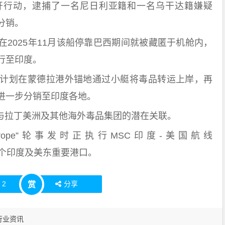
开行动，逮捕了一名尼日利亚籍和一名乌干达籍嫌疑
分销。
2025年11月该船停靠巴西期间就被藏匿于机舱内，
行至印度。
计划在蒙德拉港外锚地通过小艇将毒品转运上岸，再
进一步分销至印度各地。
案与拉丁美洲及其他海外毒品集团的潜在关联。
rope”轮事发时正执行MSC印度-美国航线
，挂靠多个印度及美东重要港口。
赞
2
分享
赏
行业资讯