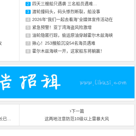
四天三艘船只遇袭 三名船员遇难…
2
渡轮撞码头，码头惨烈断裂，船没事
3
2026年“我们一起去看海”全媒体宣传活动在
4
紧急预警！亚丁湾海盗风险激增
5
油轮隐匿行踪，偷运原油穿越霍尔木兹海峡
6
攻
揪心！253艘船沉没54名海员遇难
7
霍尔木兹海峡一开，这家船东将躺赢！
8
下一篇
...
这两地注意防范10级以上雷暴大风