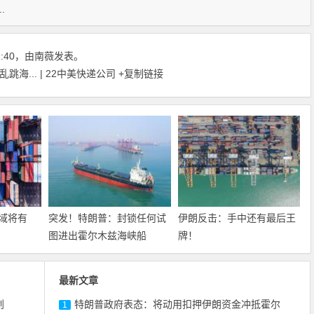
.
11:40，由南薇发表。
海... | 22中美快递公司
+复制链接
域将有
突发！特朗普：封锁任何试
伊朗反击：手中还有最后王
图进出霍尔木兹海峡船
牌！
最新文章
划
特朗普政府表态：将动用扣押伊朗资金冲抵霍尔
1