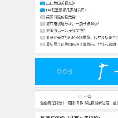
出口美国关税查询
2
OA联盟是哪几家船公司?
3
美国海运价格走势
4
海底电缆遭破坏，一船长被起诉！
5
美国海运一公斤多少钱？
6
亚马逊美欧加FBA外箱重量、尺寸及标签全
7
最新最全的美国FBA仓库编码、地址和邮编
8
上一篇
赔偿责任限制！“索隆”号致命碰撞最新进展，船长已入狱