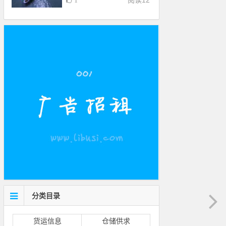
阅读
12
1
分类目录
货运信息
仓储供求