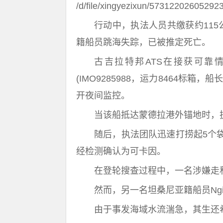
/d/file/xingyezixun/573122026052923
行动中，执法人员共缴获约11
籍船员跳海失踪，已被推定死亡。
古吉拉特邦ATS在接获可靠情报
(IMO9285988，运力8464标箱
开夜间监控。
当该船抵达蒙德拉港外锚地时，
随后，执法团队迅速打捞起5个
经检测确认为可卡因。
在登轮搜查过程中，一名涉嫌走
然而，另一名坦桑尼亚籍船员Ngingi
由于事发海域水流湍急，其生还