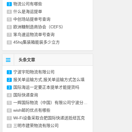
物流公司有哪些
3
什么是海运提单
4
中创场站提单号查询
5
欧洲糖制造商协会（CEFS）
6
笨鸟速运物流单号查询
7
45hq集装箱能装多少立方
8
头条文章
宁波宇阳物流有限公司
1
报关单运输方式,报关单运输方式怎么填
2
国际海运一定要正本提单才能提货吗
3
国际快递查询
4
一辉国际物流（中国）有限公司宁波分公司
5
wish邮的优点有哪些
6
Wi-Fi设备采取合肥国际快递送抵纽瓦克
7
三明市建荣物流有限公司
8