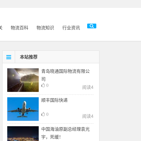
关
物流百科
物流知识
行业资讯
本站推荐
青岛晓通国际物流有限公
司
0
阅读
4
顺丰国际快递
0
阅读
4
中国海油原副总经理袁光
宇，死缓！