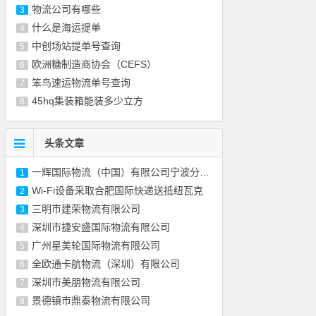
物流公司有哪些
3
什么是海运提单
4
中创场站提单号查询
5
欧洲糖制造商协会（CEFS）
6
笨鸟速运物流单号查询
7
45hq集装箱能装多少立方
8
头条文章
一辉国际物流（中国）有限公司宁波分公司
1
Wi-Fi设备采取合肥国际快递送抵纽瓦克
2
三明市建荣物流有限公司
3
深圳市捷安盛国际物流有限公司
4
广州星美轮国际物流有限公司
5
全欧通卡航物流（深圳）有限公司
6
深圳市美朋物流有限公司
7
景德镇市鼎泰物流有限公司
8