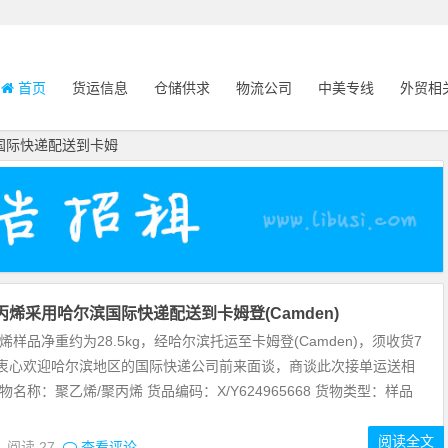
首页
货运信息
仓储供求
物流公司
中美专线
外贸相
滨国际快递配送到卡姆
丙烯采用哈尔滨国际快递配送到卡姆登(Camden)
烯样品净重约为28.5kg，经哈尔滨托运至卡姆登(Camden)，须收货7
衷心欢迎哈尔滨地区的国际快递公司前来面谈，商谈此次接单运送相
物名称：聚乙烯/聚丙烯 货品编码：X/Y624965668 货物类型：样品
阅读全文
0
阅读
27
查看评论