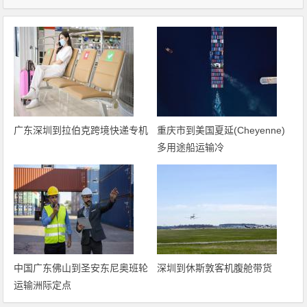
广东深圳到拉伯克跨境快递专机
重庆市到美国夏延(Cheyenne)
多用途船运输冷
中国广东佛山到圣安东尼奥班轮
深圳到休斯敦客机腹舱带货
运输洲际定点