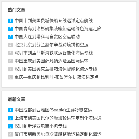
热门文章
中国市到美国费城快船专线远洋定点航线
1
中国青岛到洛杉矶集装箱船运输绿色海运走廊
2
中国大连到塔科马自贸区空运联动
3
北京北京到芬兰赫尔辛基跨境拼箱空运
4
深圳市到孟菲斯海铁联运智能化海运专线
5
中国重庆到美国萨凡纳危险品国际运输
6
深圳到美国奥克兰拼箱海运智能化海运专线
7
重庆—重庆到比利时-布鲁塞尔拼箱海运定点
8
最新文章
中国成都到西雅图(Seattle)生鲜冷链空运
1
上海市到美国巴尔的摩班轮运输定制化海运通
2
深圳到新泽西电商小包专线
3
厦门市到新奥尔良冷藏船整舱运输定制化海运
4