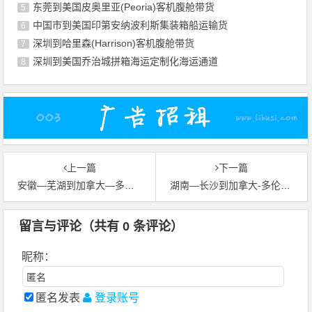
东莞到美国皮奥里亚(Peoria)客机腹舱带货
5
中国市到美国印第安纳波利斯集装箱船运输货
6
深圳到哈里森(Harrison)客机腹舱带货
7
深圳到美国乔治城拼箱海运定制化海运通道
8
上一篇
下一篇
安徽—芜湖到加拿大—多伦多班轮运输跨境电子商务海运专线
湖南—长沙到加拿大-多伦多独立冷藏集装箱冷链保障专线
留言与评论（共有
0
条评论）
昵称：
匿名发表
登录账号