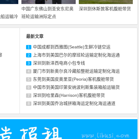
中国广东佛山到圣安东尼奥
深圳到休斯敦客机腹舱带货
用途船运输冷
班轮运输洲际定点
最新文章
中国成都到西雅图(Seattle)生鲜冷链空运
1
廊
上海市到美国巴尔的摩班轮运输定制化海运通
2
深圳到新泽西电商小包专线
3
厦门市到新奥尔良冷藏船整舱运输定制化海运
4
东莞到美国皮奥里亚(Peoria)客机腹舱带货
5
中国市到美国印第安纳波利斯集装箱船运输货
6
深圳到哈里森(Harrison)客机腹舱带货
7
深圳到美国乔治城拼箱海运定制化海运通道
8