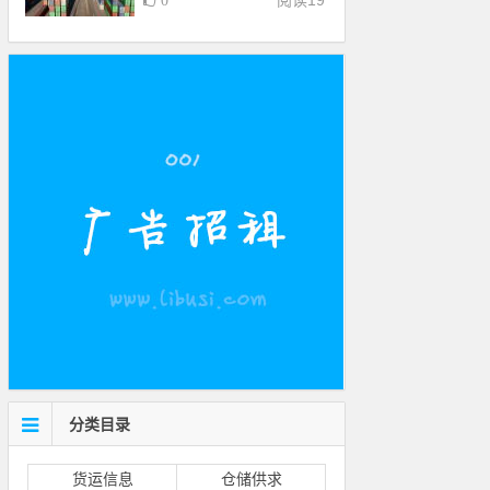
阅读
19
0
分类目录
货运信息
仓储供求