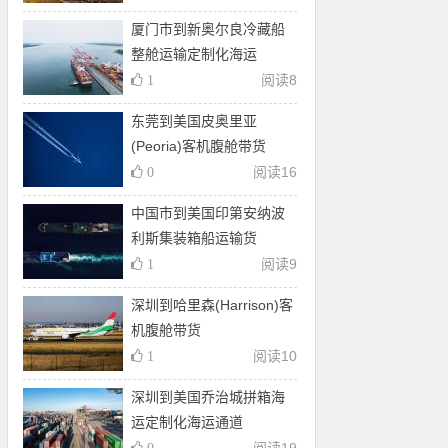
厦门市到新奥尔良冷藏船
整舱运输定制化海运
阅读
8
1
东莞到美国皮奥里亚
(Peoria)客机腹舱带货
阅读
16
0
中国市到美国印第安纳波
利斯集装箱船运输货
阅读
9
1
深圳到哈里森(Harrison)客
机腹舱带货
阅读
10
1
深圳到美国乔治城拼箱海
运定制化海运通道