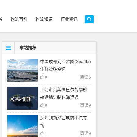
关
物流百科
物流知识
行业资讯
本站推荐
中国成都到西雅图(Seattle)
生鲜冷链空运
阅读
6
0
上海市到美国巴尔的摩班
轮运输定制化海运通
阅读
9
0
深圳到新泽西电商小包专
线
阅读
9
1