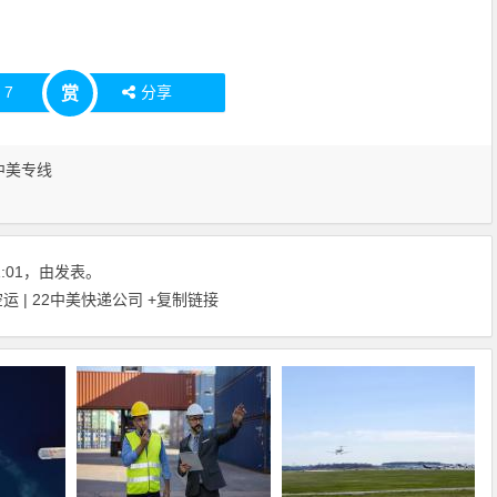
赞
7
分享
赏
中美专线
21:01，由发表。
 | 22中美快递公司
+复制链接