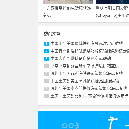
广东深圳到拉伯克跨境快递
重庆市到美国夏延
专机
(Cheyenne)多
热门文章
中国市到美国费城快船专线远洋定点航线
1
中国青岛到洛杉矶集装箱船运输绿色海运走
2
中国大连到塔科马自贸区空运联动
3
北京北京到芬兰赫尔辛基跨境拼箱空运
4
深圳市到孟菲斯海铁联运智能化海运专线
5
中国重庆到美国萨凡纳危险品国际运输
6
深圳到美国奥克兰拼箱海运智能化海运专线
7
重庆—重庆到比利时-布鲁塞尔拼箱海运定点
8