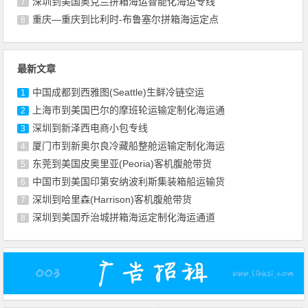
深圳到美国奥克兰拼箱海运智能化海运专线
7
重庆—重庆到比利时-布鲁塞尔拼箱海运定点
8
最新文章
中国成都到西雅图(Seattle)生鲜冷链空运
1
上海市到美国巴尔的摩班轮运输定制化海运通
2
深圳到新泽西电商小包专线
3
厦门市到新奥尔良冷藏船整舱运输定制化海运
4
东莞到美国皮奥里亚(Peoria)客机腹舱带货
5
中国市到美国印第安纳波利斯集装箱船运输货
6
深圳到哈里森(Harrison)客机腹舱带货
7
深圳到美国乔治城拼箱海运定制化海运通道
8