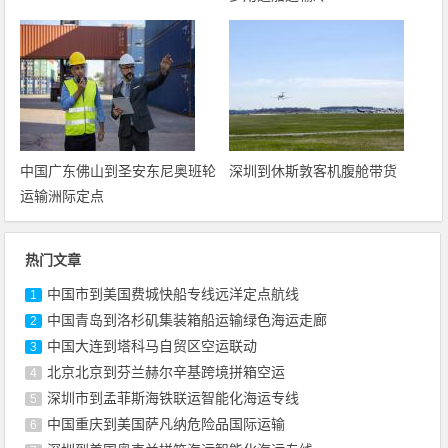
中国广东佛山到圣安东尼奥班轮
深圳到休斯敦客机腹舱带货
运输洲际定点
热门文章
中国市到美国费城快船专线远洋定点航线
1
中国青岛到洛杉矶集装箱船运输绿色海运走廊
2
中国大连到塔科马自贸区空运联动
3
北京北京到芬兰赫尔辛基跨境拼箱空运
4
深圳市到孟菲斯海铁联运智能化海运专线
5
中国重庆到美国萨凡纳危险品国际运输
6