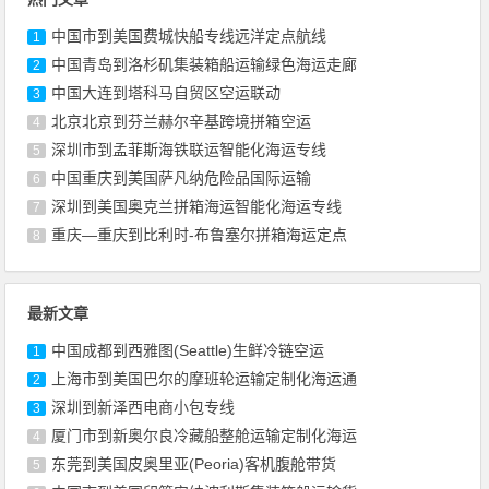
中国市到美国费城快船专线远洋定点航线
1
中国青岛到洛杉矶集装箱船运输绿色海运走廊
2
中国大连到塔科马自贸区空运联动
3
北京北京到芬兰赫尔辛基跨境拼箱空运
4
深圳市到孟菲斯海铁联运智能化海运专线
5
中国重庆到美国萨凡纳危险品国际运输
6
深圳到美国奥克兰拼箱海运智能化海运专线
7
重庆—重庆到比利时-布鲁塞尔拼箱海运定点
8
最新文章
中国成都到西雅图(Seattle)生鲜冷链空运
1
上海市到美国巴尔的摩班轮运输定制化海运通
2
深圳到新泽西电商小包专线
3
厦门市到新奥尔良冷藏船整舱运输定制化海运
4
东莞到美国皮奥里亚(Peoria)客机腹舱带货
5